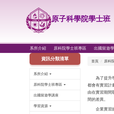
跳
到
主
原子科學院學士班
要
內
容
區
系所介紹
原科院學士班專區
出國留遊
資訊分類清單
首頁
原科
系所介紹
為了提升學生
原科院學士班專區
都會有實習計
由在實習期間
出國留遊學講座
間的差異。
學習資源
企業實習的合