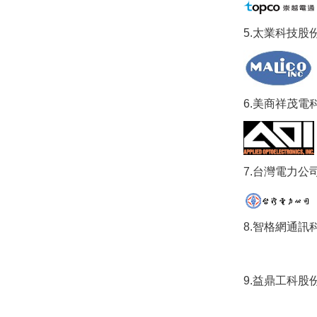
5.
太業科技股
6
.
美
商祥茂電
7.
台灣電力公
8.
智格網通訊
9.
益鼎工科股