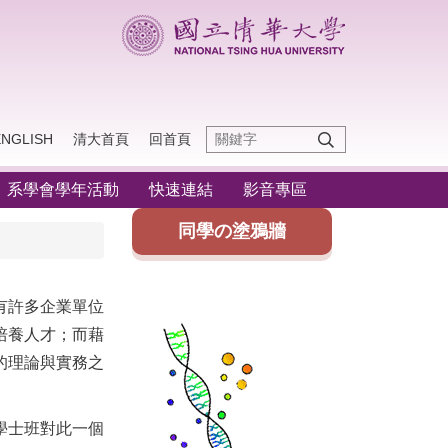
ENGLISH
清大首頁
回首頁
系學會學年活動
快速連結
影音專區
同學の塗鴉牆
有許多企業單位
培養人才；而藉
的理論與實務之
學士班對此一個