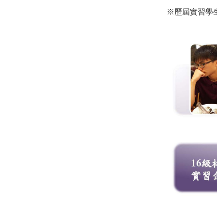
※歷屆實習學